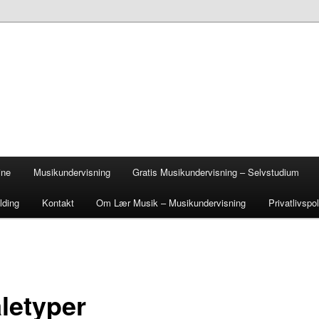
ine
Musikundervisning
Gratis Musikundervisning – Selvstudium
lding
Kontakt
Om Lær Musik – Musikundervisning
Privatlivspol
aletyper