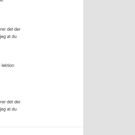
rer det der
jeg at du
 lektion
rer det der
jeg at du