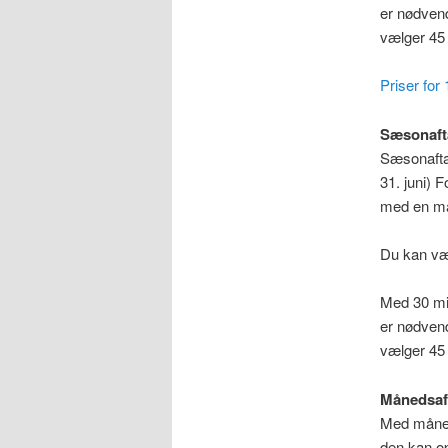
er nødvend
vælger 45 
Priser for 
Sæsonaft
Sæsonaftal
31. juni) 
med en må
Du kan væl
Med 30 min
er nødvend
vælger 45 
Månedsaft
Med måneds
den kan o