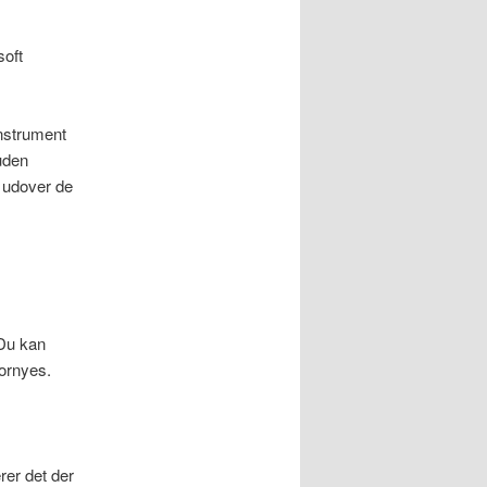
soft
 instrument
 uden
 udover de
 Du kan
fornyes.
rer det der