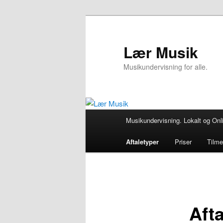
Fortsæt
til
primært
Lær Musik
indhold
Musikundervisning for alle.
Hovedmenu
Musikundervisning. Lokalt og Onl
Aftaletyper
Priser
Tilme
Aft