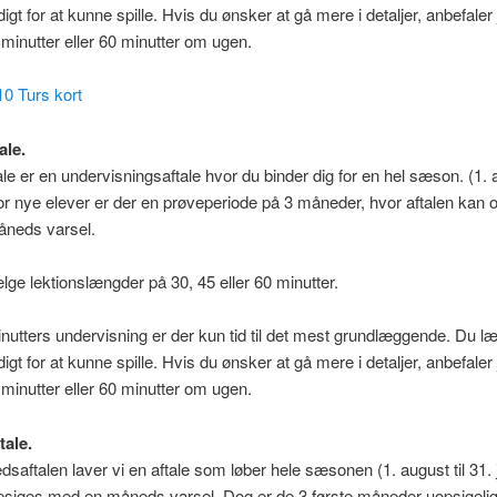
igt for at kunne spille. Hvis du ønsker at gå mere i detaljer, anbefaler 
minutter eller 60 minutter om ugen.
10 Turs kort
ale.
e er en undervisningsaftale hvor du binder dig for en hel sæson. (1. a
For nye elever er der en prøveperiode på 3 måneder, hvor aftalen kan 
neds varsel.
ge lektionslængder på 30, 45 eller 60 minutter.
utters undervisning er der kun tid til det mest grundlæggende. Du læ
igt for at kunne spille. Hvis du ønsker at gå mere i detaljer, anbefaler 
minutter eller 60 minutter om ugen.
ale.
aftalen laver vi en aftale som løber hele sæsonen (1. august til 31.
psiges med en måneds varsel. Dog er de 3 første måneder uopsigelig