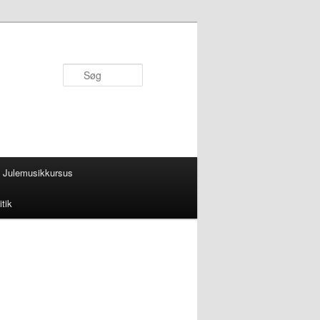
Søg
Julemusikkursus
itik