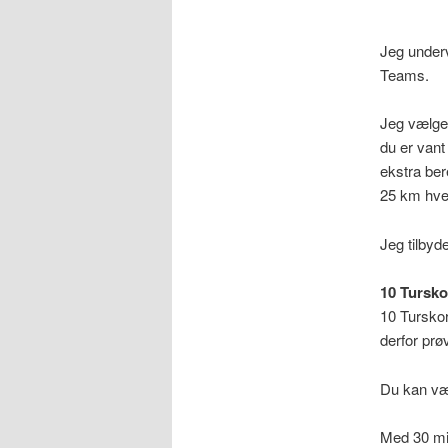
Jeg underv
Teams.
Jeg vælger 
du er vant
ekstra ber
25 km hver
Jeg tilbyde
10 Tursko
10 Turskor
derfor prø
Du kan væl
Med 30 min