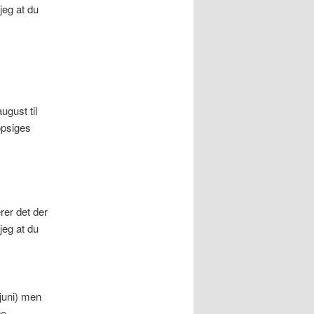
jeg at du
ugust til
opsiges
rer det der
jeg at du
 juni) men
e.