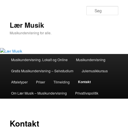
Fortsæt
til
Søg
primært
indhold
Lær Musik
Musikundervisning for alle.
Hovedmenu
Musikundervisning. Lokalt og Online
Musikundervisning
Gratis Musikundervisning – Selvstudium
Julemusikkursus
Kontakt
Aftaletyper
Priser
Tilmelding
Om Lær Musik – Musikundervisning
Privatlivspolitik
Kontakt