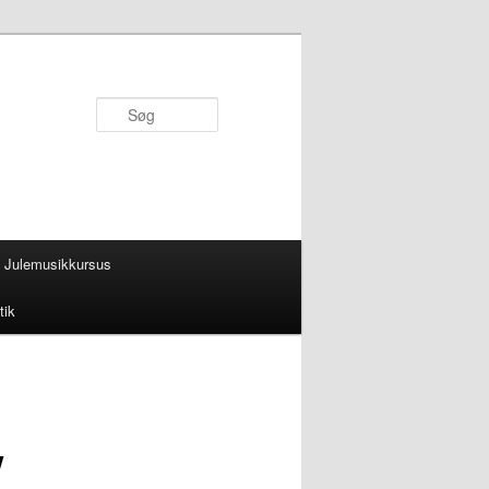
Søg
Julemusikkursus
tik
/