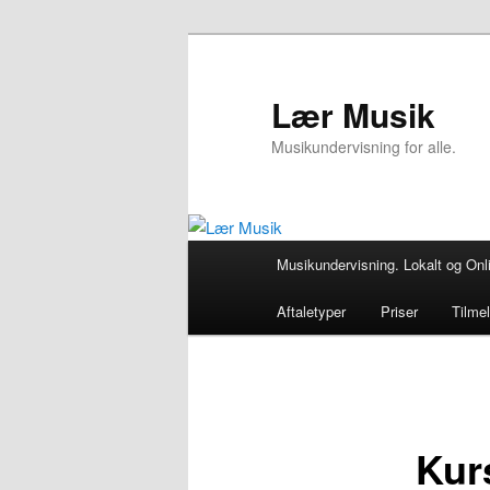
Fortsæt
til
primært
Lær Musik
indhold
Musikundervisning for alle.
Hovedmenu
Musikundervisning. Lokalt og Onl
Aftaletyper
Priser
Tilme
Kurs