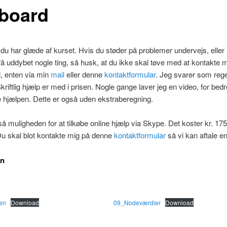
board
du har glæde af kurset. Hvis du støder på problemer undervejs, eller
få uddybet nogle ting, så husk, at du ikke skal tøve med at kontakte
, enten via min
mail
eller denne
kontaktformular
. Jeg svarer som rege
Skriftlig hjælp er med i prisen. Nogle gange laver jeg en video, for bed
e hjælpen. Dette er også uden ekstraberegning.
å muligheden for at tilkøbe online hjælp via Skype. Det koster kr. 175,
Du skal blot kontakte mig på denne
kontaktformular
så vi kan aftale en 
en
en
Download
09_Nodeværdier
Download