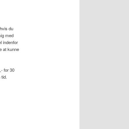
 hvis du
 mig med
l indenfor
re at kunne
- for 30
tid.