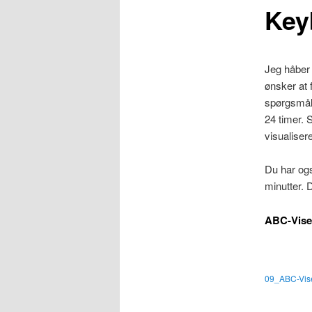
Key
Jeg håber 
ønsker at 
spørgsmål
24 timer. 
visualiser
Du har ogs
minutter. 
ABC-Vis
09_ABC-Vis