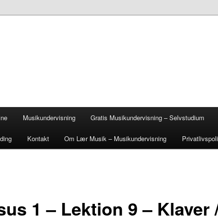
ine
Musikundervisning
Gratis Musikundervisning – Selvstudium
lding
Kontakt
Om Lær Musik – Musikundervisning
Privatlivspoli
us 1 – Lektion 9 – Klaver 